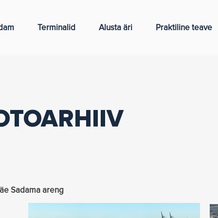
dam
Terminalid
Alusta äri
Praktiline teave
OTOARHIIV
mäe Sadama areng